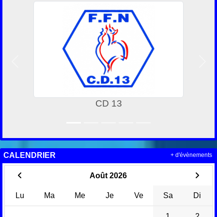
Précedent
Suiv
CD 13
FEDERATIO
CALENDRIER
+ d'évènements
Août 2026
Lu
Ma
Me
Je
Ve
Sa
Di
1
2