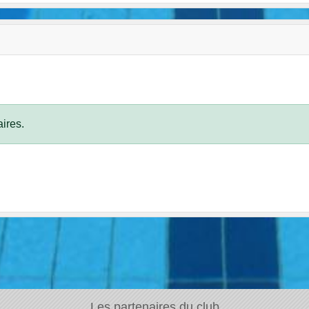
ires.
Les partenaires du club