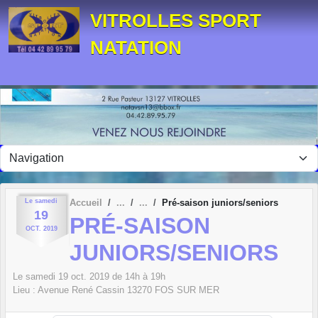
Panneau de gestion des cookies
VITROLLES SPORT
NATATION
Le
samedi
Accueil
Pré-saison juniors/seniors
19
PRÉ-SAISON
OCT.
2019
JUNIORS/SENIORS
Le
samedi
19
oct.
2019
de 14h à 19h
Lieu :
Avenue René Cassin
13270
FOS SUR MER