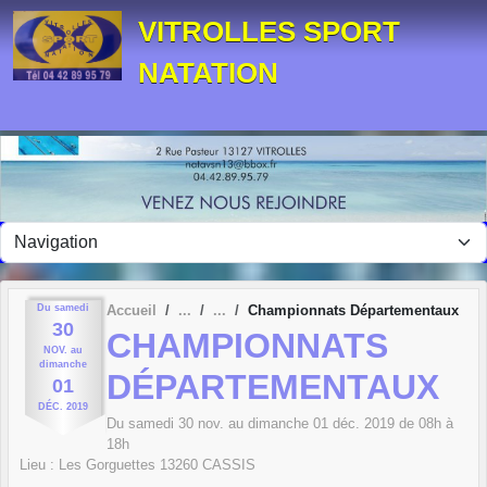
Panneau de gestion des cookies
VITROLLES SPORT
NATATION
Du
samedi
Accueil
Championnats Départementaux
30
CHAMPIONNATS
NOV.
au
dimanche
DÉPARTEMENTAUX
01
DÉC.
2019
Du
samedi
30
nov.
au
dimanche
01
déc.
2019
de 08h à
18h
Lieu :
Les Gorguettes
13260
CASSIS