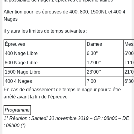
Attention pour les épreuves de 400, 800, 1500NL et 400 4
Nages
il y aura les limites de temps suivantes :
Épreuves
Dames
Mes
400 Nage Libre
6’30’’
6’00
800 Nage Libre
12’00’’
11’0
1500 Nage Libre
23’00’’
21’0
400 4 Nages
7’00
6’30
En cas de dépassement de temps le nageur pourra être
arrêté avant la fin de l’épreuve
Programme
1° Réunion : Samedi 30 novembre 2019 – OP : 08h00 – DE
: 09h00 (*)