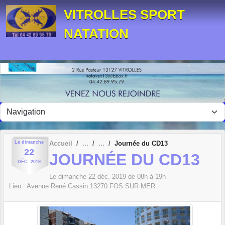
Panneau de gestion des cookies
VITROLLES SPORT
NATATION
Le
dimanche
Accueil
Journée du CD13
22
JOURNÉE DU CD13
DÉC.
2019
Le
dimanche
22
déc.
2019
de 08h à 19h
Lieu :
Avenue René Cassin
13270
FOS SUR MER