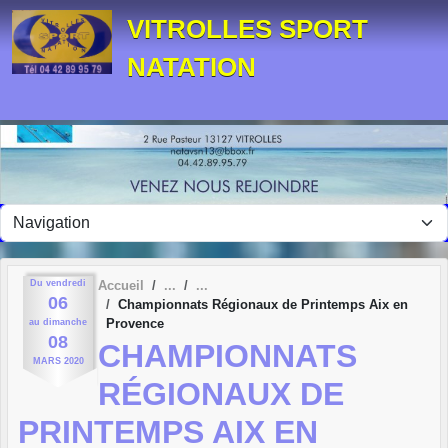
Panneau de gestion des cookies
VITROLLES SPORT
NATATION
Du
vendredi
Accueil
06
Championnats Régionaux de Printemps Aix en
Provence
au
dimanche
08
CHAMPIONNATS
MARS
2020
RÉGIONAUX DE
PRINTEMPS AIX EN