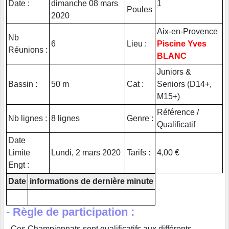
Date :
dimanche 08 mars
1
Poules
2020
Aix-en-Provence
Nb
6
Lieu :
Piscine Yves
Réunions :
BLANC
Juniors &
Bassin :
50 m
Cat :
Seniors (D14+,
M15+)
Référence /
Nb lignes :
8 lignes
Genre :
Qualificatif
Date
Limite
Lundi, 2 mars 2020
Tarifs :
4,00 €
Engt :
Date
informations de dernière minute
-
Règle de participation :
- Ces Championnats sont qualificatifs aux différents