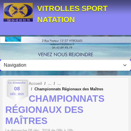
Panneau de gestion des cookies
VITROLLES SPORT
NATATION
Le
dimanche
Accueil
08
Championnats Régionaux des Maîtres
DÉC.
2019
CHAMPIONNATS
RÉGIONAUX DES
MAÎTRES
Le
dimanche
08
déc.
2019
de 08h à 18h