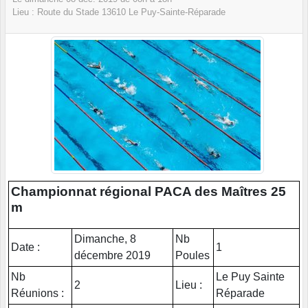
Lieu :
Route du Stade
13610
Le Puy-Sainte-Réparade
Championnat régional PACA des Maîtres 25
m
Dimanche, 8
Nb
Date :
1
décembre 2019
Poules
Nb
Le Puy Sainte
2
Lieu :
Réunions :
Réparade